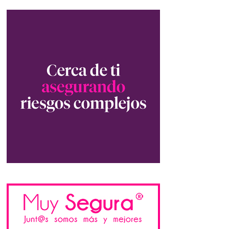
de
Recoletos