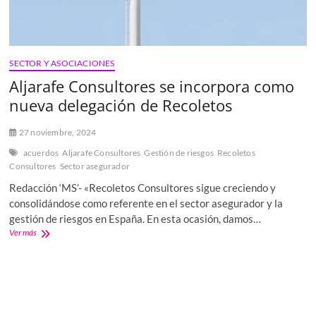
SECTOR Y ASOCIACIONES
Aljarafe Consultores se incorpora como
nueva delegación de Recoletos
27 noviembre, 2024
acuerdos
Aljarafe Consultores
Gestión de riesgos
Recoletos
Consultores
Sector asegurador
Redacción ‘MS’- «Recoletos Consultores sigue creciendo y
consolidándose como referente en el sector asegurador y la
gestión de riesgos en España. En esta ocasión, damos…
Aljarafe
Ver más
Consultores
se
incorpora
como
nueva
delegación