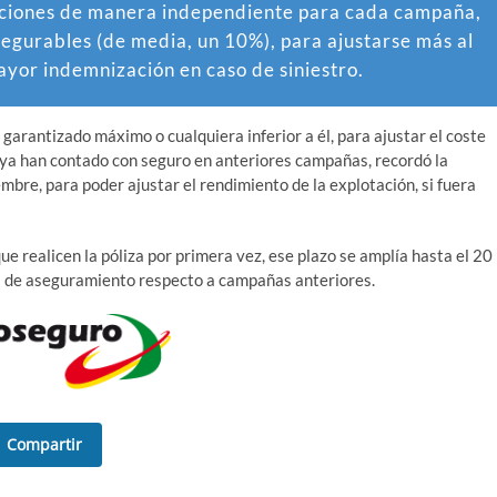
zaciones de manera independiente para cada campaña,
asegurables (de media, un 10%), para ajustarse más al
yor indemnización en caso de siniestro.
n garantizado máximo o cualquiera inferior a él, para ajustar el coste
 ya han contado con seguro en anteriores campañas, recordó la
embre, para poder ajustar el rendimiento de la explotación, si fuera
e realicen la póliza por primera vez, ese plazo se amplía hasta el 20
s de aseguramiento respecto a campañas anteriores.
Compartir