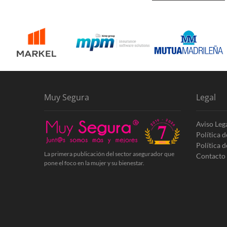
Muy Segura
Legal
Aviso Leg
Política 
Política 
La primera publicación del sector asegurador que
Contacto
pone el foco en la mujer y su bienestar.