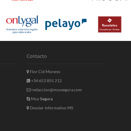
Contacto
Flor Cid Moreno
+34 653 855 212
redaccion@muysegura.com
Muy
Segura
Dossier Informativo MS