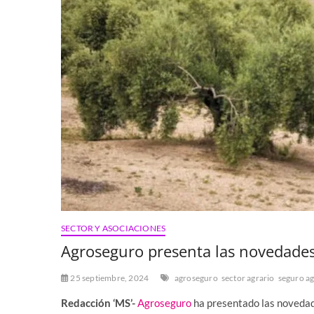
SECTOR Y ASOCIACIONES
Agroseguro presenta las novedades 
25 septiembre, 2024
agroseguro
sector agrario
seguro ag
Redacción ‘MS’-
Agroseguro
ha presentado las novedade