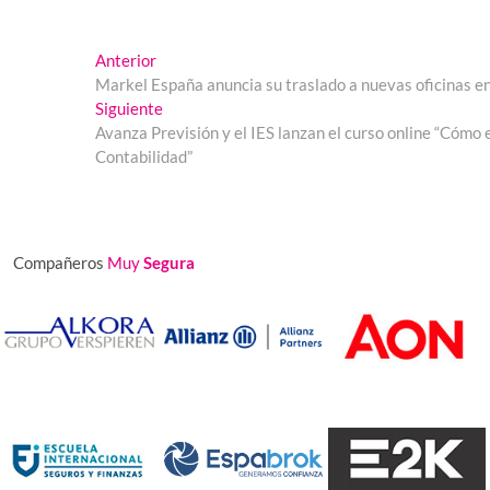
Navegación
Entrada
Anterior
anterior:
Markel España anuncia su traslado a nuevas oficinas en
de
Entrada
Siguiente
entradas
siguiente:
Avanza Previsión y el IES lanzan el curso online “Cómo
Contabilidad”
Compañeros
Muy
Segura