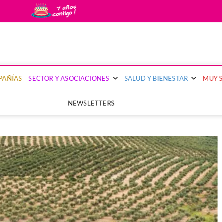
uy Segura
PRIMERA PUBLICACIÓN DEL SECTOR ASEGURADOR QUE PONE EL FOCO EN 
PAÑÍAS
SECTOR Y ASOCIACIONES
SALUD Y BIENESTAR
MUY 
NEWSLETTERS