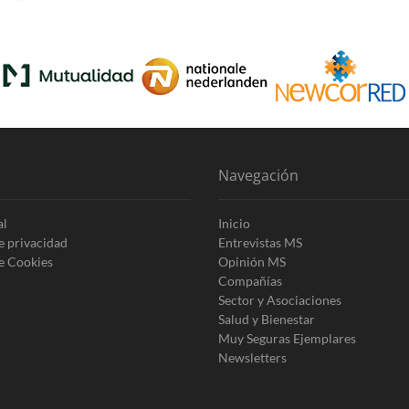
Navegación
al
Inicio
de privacidad
Entrevistas MS
de Cookies
Opinión MS
Compañías
Sector y Asociaciones
Salud y Bienestar
Muy Seguras Ejemplares
Newsletters