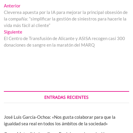
Navegación
Entrada
Anterior
anterior:
Cleverea apuesta por la IA para mejorar la principal obsesión de
de
la compañía: “simplificar la gestión de siniestros para hacerle la
entradas
vida más fácil al cliente”
Entrada
Siguiente
siguiente:
El Centro de Transfusión de Alicante y ASISA recogen casi 300
donaciones de sangre en la maratón del MARQ
ENTRADAS RECIENTES
José Luis García-Ochoa: «Nos gusta colaborar para que la
igualdad sea real en todos los ámbitos de la sociedad»