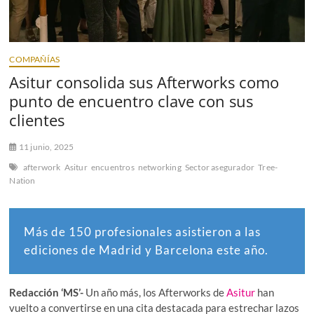
COMPAÑÍAS
Asitur consolida sus Afterworks como
punto de encuentro clave con sus
clientes
11 junio, 2025
afterwork
Asitur
encuentros
networking
Sector asegurador
Tree-
Nation
Más de 150 profesionales asistieron a las
ediciones de Madrid y Barcelona este año.
Redacción ‘MS’-
Un año más, los Afterworks de
Asitur
han
vuelto a convertirse en una cita destacada para estrechar lazos