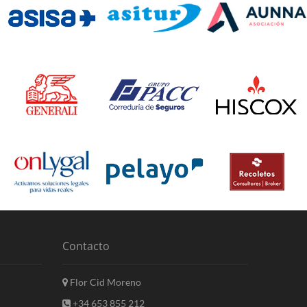
Contacto
Flor Cid Moreno
+34 653 855 212