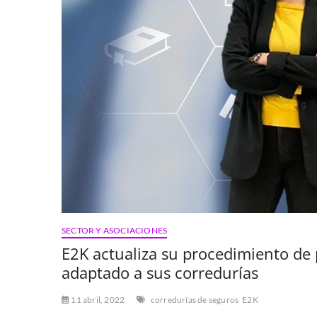
SECTOR Y ASOCIACIONES
E2K actualiza su procedimiento de
adaptado a sus corredurías
11 abril, 2022
corredurías de seguros
E2K