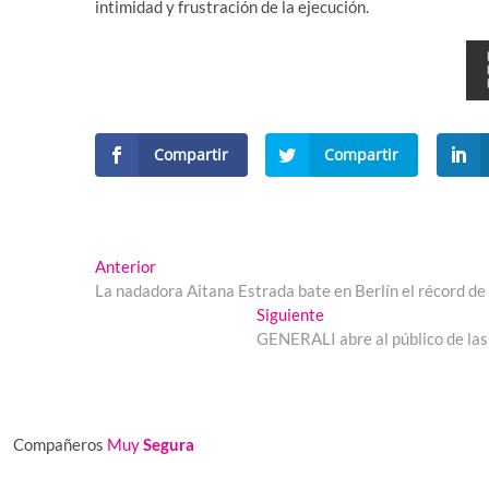
intimidad y frustración de la ejecución.
Compartir
Compartir
Navegación
Entrada
Anterior
anterior:
La nadadora Aitana Estrada bate en Berlín el récord de
de
Entrada
Siguiente
entradas
siguiente:
GENERALI abre al público de las
Compañeros
Muy
Segura