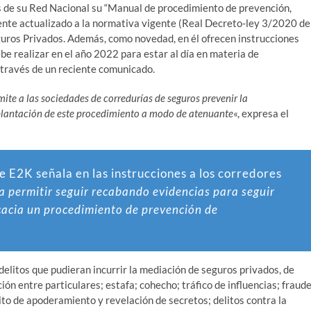
s de su Red Nacional su “Manual de procedimiento de prevención,
lmente actualizado a la normativa vigente (Real Decreto-ley 3/2020 de
eguros Privados. Además, como novedad, en él ofrecen instrucciones
be realizar en el año 2022 para estar al día en materia de
a través de un reciente comunicado.
ite a las sociedades de corredurías de seguros prevenir la
implantación de este procedimiento a modo de atenuante
«, expresa el
 E2K señala en las instrucciones a los corredores
a permitir seguir recabando evidencias para seguir
acia un procedimiento de prevención de
delitos que pudieran incurrir la mediación de seguros privados, de
ón entre particulares; estafa; cohecho; tráfico de influencias; fraud
elito de apoderamiento y revelación de secretos; delitos contra la