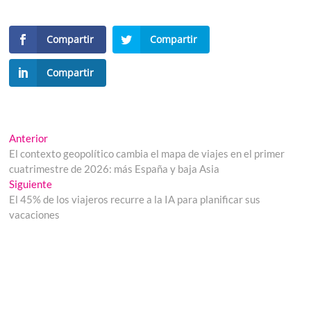
Compartir
Compartir
Compartir
Navegación
Entrada
Anterior
anterior:
El contexto geopolítico cambia el mapa de viajes en el primer
de
cuatrimestre de 2026: más España y baja Asia
entradas
Entrada
Siguiente
siguiente:
El 45% de los viajeros recurre a la IA para planificar sus
vacaciones