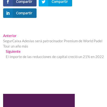
Compartir
Compartir
Compartir
Navegación
Entrada
Anterior
anterior:
SegurCaixa Adeslas será patrocinador Premium de World Padel
de
Tour un año más
entradas
Entrada
Siguiente
siguiente:
El importe de las reducciones de capital creció un 21% en 2022