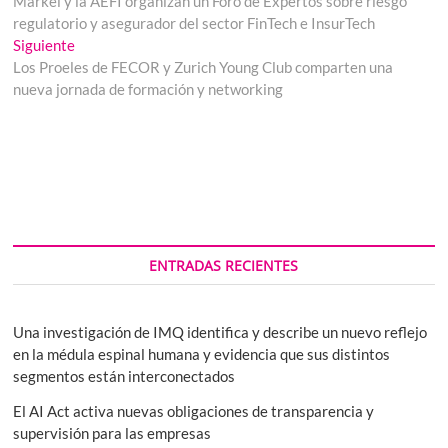
anterior:
Markel y la AEFI organizan un Foro de Expertos sobre riesgo
de
regulatorio y asegurador del sector FinTech e InsurTech
entradas
Entrada
Siguiente
siguiente:
Los Proeles de FECOR y Zurich Young Club comparten una
nueva jornada de formación y networking
ENTRADAS RECIENTES
Una investigación de IMQ identifica y describe un nuevo reflejo
en la médula espinal humana y evidencia que sus distintos
segmentos están interconectados
El AI Act activa nuevas obligaciones de transparencia y
supervisión para las empresas