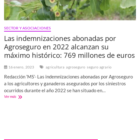
SECTOR Y ASOCIACIONES
Las indemnizaciones abonadas por
Agroseguro en 2022 alcanzan su
máximo histórico: 769 millones de euros
16 enero, 2023
agricultura
agroseguro
seguro agrario
Redacción ‘MS’- Las indemnizaciones abonadas por Agroseguro
a los agricultores y ganaderos asegurados por los siniestros
ocurridos durante el año 2022 se han situado en…
Las
Ver más
indemnizaciones
abonadas
por
Agroseguro
en
2022
alcanzan