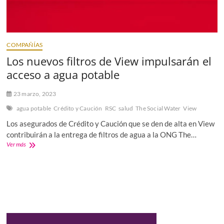
COMPAÑÍAS
Los nuevos filtros de View impulsarán el
acceso a agua potable
23 marzo, 2023
agua potable
Crédito y Caución
RSC
salud
The Social Water
View
Los asegurados de Crédito y Caución que se den de alta en View
contribuirán a la entrega de filtros de agua a la ONG The…
Los
Ver más
nuevos
filtros
de
View
impulsarán
el
acceso
a