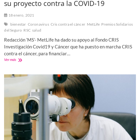
su proyecto contra la COVID-19
18 enero, 2021
bienestar
Coronavirus
Cris contra el cáncer
MetLife
Premios Solidarios
del Seguro
RSC
salud
Redacción ‘MS’- MetLife ha dado su apoyo al Fondo CRIS
Investigación Covid19 y Cáncer que ha puesto en marcha CRIS
contra el cáncer, para financiar…
MetLife
Ver más
apoya
a
Cris
Contra
el
Cáncer
en
su
proyecto
contra
la
COVID-
19