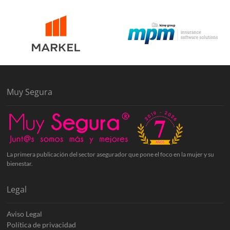
Muy Segura
La primera publicación del sector asegurador que pone el foco en la mujer y su
bienestar.
Legal
Aviso Legal
Política de privacidad