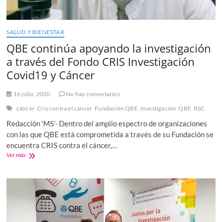
SALUD Y BIENESTAR
QBE continúa apoyando la investigación
a través del Fondo CRIS Investigación
Covid19 y Cáncer
16 julio, 2020
No hay comentarios
cáncer
Cris contra el cáncer
Fundación QBE
Investigación
QBE
RSC
Redacción ‘MS’- Dentro del amplio espectro de organizaciones
con las que QBE está comprometida a través de su Fundación se
encuentra CRIS contra el cáncer,…
QBE
Ver más
continúa
apoyando
la
investigación
a
través
del