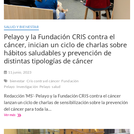
SALUD Y BIENESTAR
Pelayo y la Fundación CRIS contra el
cáncer, inician un ciclo de charlas sobre
hábitos saludables y prevención de
distintas tipologías de cáncer
11 junio, 2023
bienestar
Cris contra el cáncer
Fundación
Pelayo
Investigación
Pelayo
salud
Redacción ‘MS’- Pelayo y la Fundación CRIS contra el cáncer
lanzan un ciclo de charlas de sensibilización sobre la prevención
del cáncer para toda la…
Pelayo
Ver más
y
la
Fundación