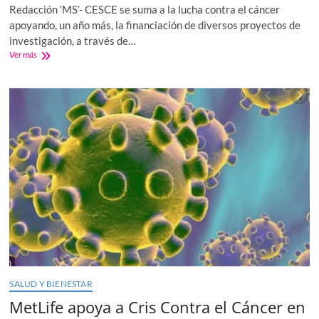
Redacción ‘MS’- CESCE se suma a la lucha contra el cáncer
apoyando, un año más, la financiación de diversos proyectos de
investigación, a través de…
La
Ver más
investigación
contra
el
cáncer
avanza
gracias
al
apoyo
de
empresas
como
CESCE
SALUD Y BIENESTAR
MetLife apoya a Cris Contra el Cáncer en