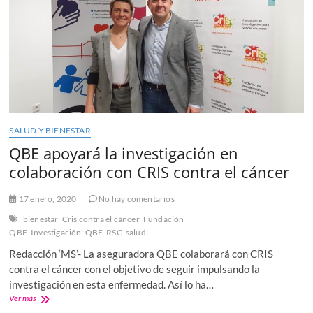
Fondo
CRIS
Investigación
Covid19
y
Cáncer
SALUD Y BIENESTAR
QBE apoyará la investigación en
colaboración con CRIS contra el cáncer
17 enero, 2020
No hay comentarios
bienestar
Cris contra el cáncer
Fundación
QBE
Investigación
QBE
RSC
salud
Redacción ‘MS’- La aseguradora QBE colaborará con CRIS
contra el cáncer con el objetivo de seguir impulsando la
investigación en esta enfermedad. Así lo ha…
QBE
Ver más
apoyará