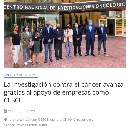
CRIS
contra
el
cáncer,
inician
un
ciclo
de
charlas
sobre
hábitos
saludables
y
prevención
SALUD Y BIENESTAR
de
distintas
La investigación contra el cáncer avanza
tipologías
gracias al apoyo de empresas como
de
cáncer
CESCE
11 octubre, 2021
bienestar
cáncer
CESCE
ciencia
CNIO
Cris contra el
cáncer
Investigación
salud