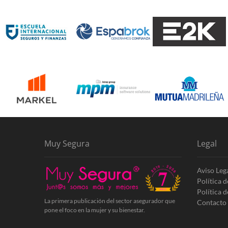
Muy Segura
Legal
Aviso Leg
Política 
Política 
La primera publicación del sector asegurador que
Contacto
pone el foco en la mujer y su bienestar.