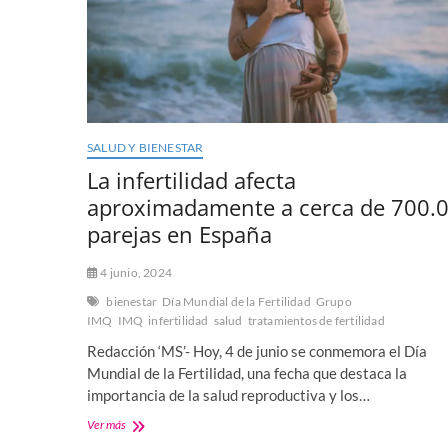
SALUD Y BIENESTAR
La infertilidad afecta
aproximadamente a cerca de 700.
parejas en España
4 junio, 2024
bienestar
Día Mundial de la Fertilidad
Grupo
IMQ
IMQ
infertilidad
salud
tratamientos de fertilidad
Redacción ‘MS’- Hoy, 4 de junio se conmemora el Día
Mundial de la Fertilidad, una fecha que destaca la
importancia de la salud reproductiva y los…
La
Ver más
infertilidad