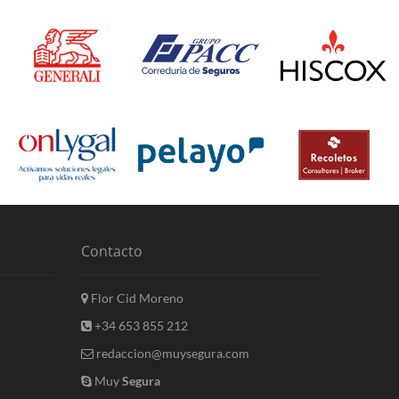
Contacto
Flor Cid Moreno
+34 653 855 212
redaccion@muysegura.com
Muy
Segura