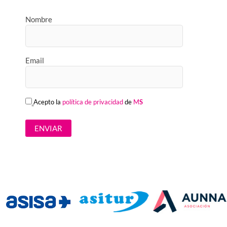
Nombre
Email
Acepto la
política de privacidad
de
M
S