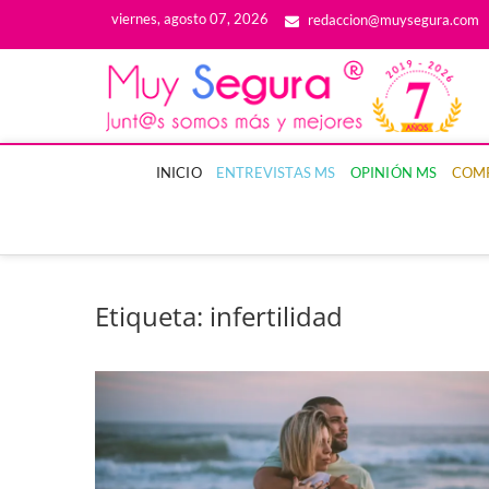
Saltar
viernes, agosto 07, 2026
redaccion@muysegura.com
al
contenido
M
LA 
INICIO
ENTREVISTAS MS
OPINIÓN MS
COM
Etiqueta:
infertilidad