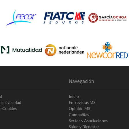
Navegación
al
Inicio
de privacidad
Entrevistas MS
de Cookies
Opinión MS
Compañías
Sector y Asociaciones
Salud y Bienestar