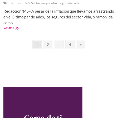
informes
Life5
Sector asegurador
Seguro de vida
Redacción ‘MS’- A pesar de la inflación que llevamos arrastrando
en el último par de años, los seguros del sector vida, o ramo vida
como…
Seguros
Ver más
de
vida
Paginación
en
Página
Página
Página
Página
1
2
…
4
España:
siguiente
de
aumento
del
entradas
44%
en
primas
y
subiendo