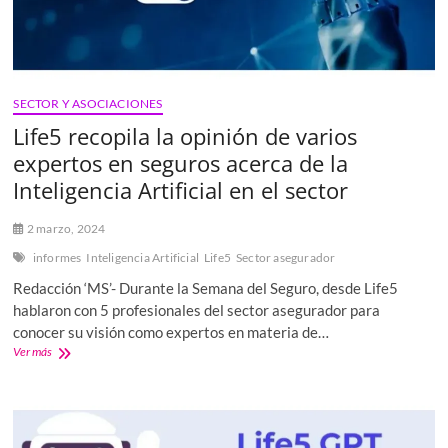
SECTOR Y ASOCIACIONES
Life5 recopila la opinión de varios
expertos en seguros acerca de la
Inteligencia Artificial en el sector
2 marzo, 2024
informes
Inteligencia Artificial
Life5
Sector asegurador
Redacción ‘MS’- Durante la Semana del Seguro, desde Life5
hablaron con 5 profesionales del sector asegurador para
conocer su visión como expertos en materia de…
Life5
Ver más
recopila
la
opinión
de
varios