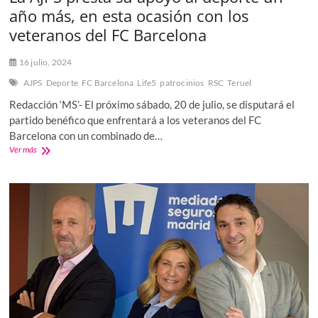
hipoteca
año más, en esta ocasión con los
con
el
veteranos del FC Barcelona
banco
16 julio, 2024
AJPS
Deporte
FC Barcelona
Life5
patrocinios
RSC
Teruel
Redacción ‘MS’- El próximo sábado, 20 de julio, se disputará el
partido benéfico que enfrentará a los veteranos del FC
Barcelona con un combinado de…
La
Ver más
AJPS
presta
su
apoyo
al
deporte
un
año
más,
en
esta
ocasión
con