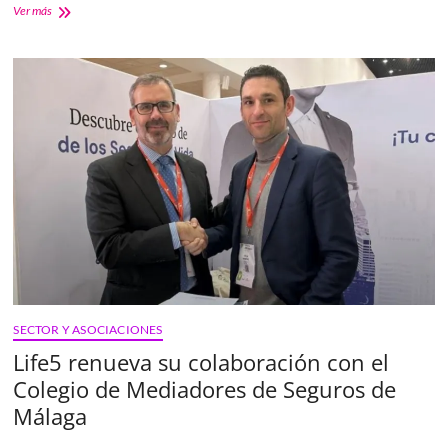
El
Ver más
Colegio
de
Mediadores
de
Zaragoza
y
Life
5
renuevan
su
colaboración
SECTOR Y ASOCIACIONES
Life5 renueva su colaboración con el
Colegio de Mediadores de Seguros de
Málaga