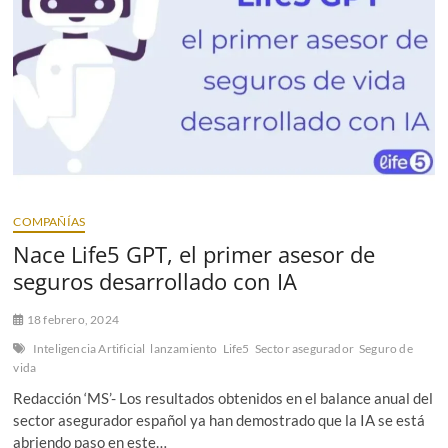
expertos
en
seguros
acerca
de
la
Inteligencia
Artificial
en
el
sector
COMPAÑÍAS
Nace Life5 GPT, el primer asesor de
seguros desarrollado con IA
18 febrero, 2024
Inteligencia Artificial
lanzamiento
Life5
Sector asegurador
Seguro de
vida
Redacción ‘MS’- Los resultados obtenidos en el balance anual del
sector asegurador español ya han demostrado que la IA se está
abriendo paso en este…