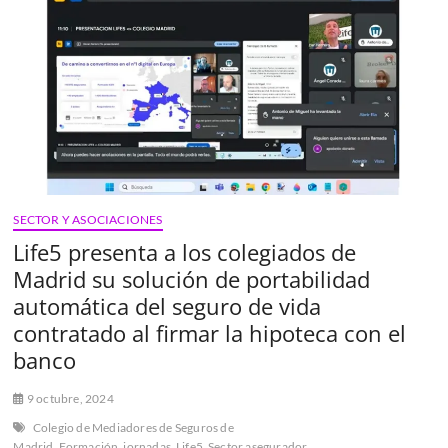
con
foco
en
las
insurtech
SECTOR Y ASOCIACIONES
Life5 presenta a los colegiados de
Madrid su solución de portabilidad
automática del seguro de vida
contratado al firmar la hipoteca con el
banco
9 octubre, 2024
Colegio de Mediadores de Seguros de
Madrid
Formación
jornadas
Life5
Sector asegurador