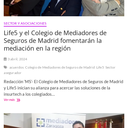
los
veteranos
del
FC
SECTOR Y ASOCIACIONES
Barcelona
Life5 y el Colegio de Mediadores de
Seguros de Madrid fomentarán la
mediación en la región
3 abril, 2024
acuerdos
Colegio de Mediadores de Seguros de Madrid
Life5
Sector
asegurador
Redacción ‘MS’- El Colegio de Mediadores de Seguros de Madrid
y Life5 inician su alianza para acercar las soluciones de la
insurtech a los colegiados…
Life5
Ver más
y
el
Colegio
de
Mediadores