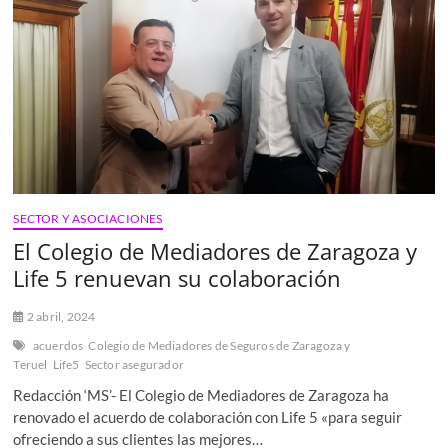
de
Seguros
de
Madrid
fomentarán
la
mediación
en
la
región
SECTOR Y ASOCIACIONES
El Colegio de Mediadores de Zaragoza y
Life 5 renuevan su colaboración
2 abril, 2024
acuerdos
Colegio de Mediadores de Seguros de Zaragoza y
Teruel
Life5
Sector asegurador
Redacción ‘MS’- El Colegio de Mediadores de Zaragoza ha
renovado el acuerdo de colaboración con Life 5 «para seguir
ofreciendo a sus clientes las mejores…