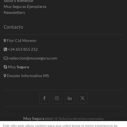
Salud y Bienestar
Muy Seguras Ejemplares
Newsletters
Contacto
Flor Cid Moreno
+34 653 855 212
redaccion@muysegura.com
Muy
Segura
Dossier Informativo MS
facebook
instagram
linkedin
twitter
Muy Segura
2026
| © Todos los derechos reservados
Este sitio web utiliza cookies para que usted tenga la mejor experiencia de