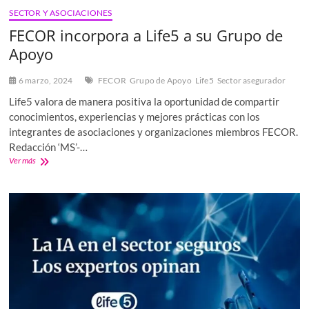
SECTOR Y ASOCIACIONES
FECOR incorpora a Life5 a su Grupo de
Apoyo
6 marzo, 2024
FECOR
Grupo de Apoyo
Life5
Sector asegurador
Life5 valora de manera positiva la oportunidad de compartir
conocimientos, experiencias y mejores prácticas con los
integrantes de asociaciones y organizaciones miembros FECOR.
Redacción ‘MS’-…
FECOR
Ver más
incorpora
a
Life5
a
su
Grupo
de
Apoyo