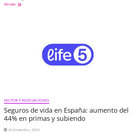
Nace
Ver más
Life5
GPT,
el
primer
asesor
de
seguros
desarrollado
con
IA
SECTOR Y ASOCIACIONES
Seguros de vida en España: aumento del
44% en primas y subiendo
20 diciembre, 2023