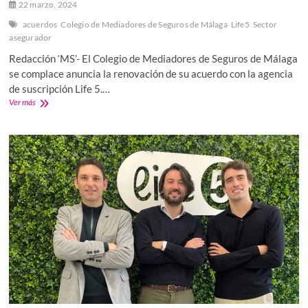
22 marzo, 2024
acuerdos
Colegio de Mediadores de Seguros de Málaga
Life5
Sector
asegurador
Redacción ‘MS’- El Colegio de Mediadores de Seguros de Málaga
se complace anuncia la renovación de su acuerdo con la agencia
de suscripción Life 5.…
Life5
Ver más
renueva
su
colaboración
con
el
Colegio
de
Mediadores
de
Seguros
de
Málaga