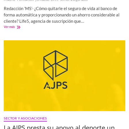
Redacción ‘MS’- ¿Cómo quitarle el seguro de vida al banco de
forma automática y proporcionando un ahorro considerable al
cliente? Life5, agencia de suscripción que…
Life5
Ver más
presenta
a
los
colegiados
de
Madrid
su
solución
de
portabilidad
automática
del
seguro
de
vida
contratado
al
SECTOR Y ASOCIACIONES
firmar
la
La AJPS presta su apoyo al deporte un