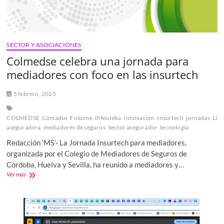
SECTOR Y ASOCIACIONES
Colmedse celebra una jornada para
mediadores con foco en las insurtech
5 febrero, 2025
COLMEDSE
Comadso
Foliume
IMeureka
Innovación
Insurtech
jornadas
Life
aseguradora
mediadores de seguros
Sector asegurador
tecnología
Redacción ‘MS’- La Jornada Insurtech para mediadores,
organizada por el Colegio de Mediadores de Seguros de
Córdoba, Huelva y Sevilla, ha reunido a mediadores y…
Colmedse
Ver más
celebra
una
jornada
para
mediadores