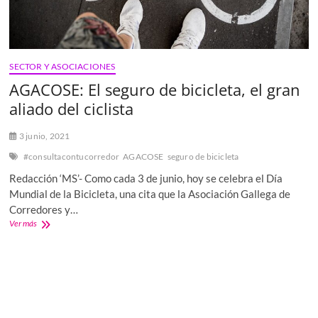
SECTOR Y ASOCIACIONES
AGACOSE: El seguro de bicicleta, el gran
aliado del ciclista
3 junio, 2021
#consultacontucorredor
AGACOSE
seguro de bicicleta
Redacción ‘MS’- Como cada 3 de junio, hoy se celebra el Día
Mundial de la Bicicleta, una cita que la Asociación Gallega de
Corredores y…
AGACOSE:
Ver más
El
seguro
de
bicicleta,
el
gran
aliado