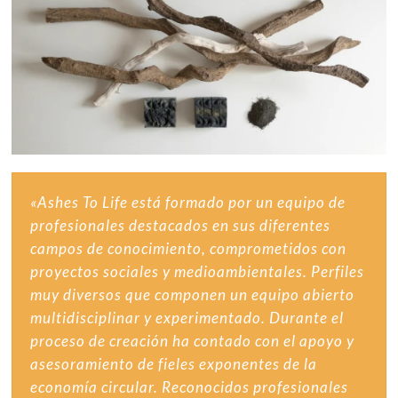
«Ashes To Life está formado por un equipo de
profesionales destacados en sus diferentes
campos de conocimiento, comprometidos con
proyectos sociales y medioambientales. Perfiles
muy diversos que componen un equipo abierto
multidisciplinar y experimentado. Durante el
proceso de creación ha contado con el apoyo y
asesoramiento de fieles exponentes de la
economía circular. Reconocidos profesionales