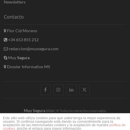
Newsletters
Contacto
Flor Cid Moreno
+34 653 855 212
redaccion@muysegura.com
Muy
Segura
Dossier Informativo MS
facebook
instagram
linkedin
twitter
Muy Segura
2026
| © Todos los derechos reservados
Este sitio web utiliza cookies para que usted tenga la mejor experiencia de
usuario. Si continúa navegando está dando su consentimiento para la
aceptación de las mencionadas cookies y la aceptación de nuestra
política de
cookies
, pinche el enlace para mayor información.