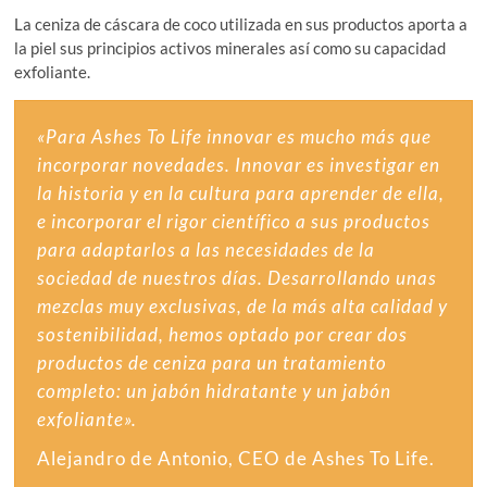
La ceniza de cáscara de coco utilizada en sus productos aporta a
la piel sus principios activos minerales así como su capacidad
exfoliante.
«Para Ashes To Life innovar es mucho más que
incorporar novedades. Innovar es investigar en
la historia y en la cultura para aprender de ella,
e incorporar el rigor científico a sus productos
para adaptarlos a las necesidades de la
sociedad de nuestros días. Desarrollando unas
mezclas muy exclusivas, de la más alta calidad y
sostenibilidad, hemos optado por crear dos
productos de ceniza para un tratamiento
completo: un jabón hidratante y un jabón
exfoliante».
Alejandro de Antonio, CEO de Ashes To Life.