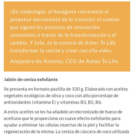
«En simbología, el hexágono representa el
perpetuo movimiento de la creación: el camino
que siguen los procesos de renovación
constantes a través de la transformación y el
cambio. Y ésta, es la esencia de Ashes To Life,
transformar la ceniza y crear con ella vida».
Alejandro de Antonio, CEO de Ashes To Life.
Jabón de ceniza exfoliante
Se presenta en formato pastilla de 100 g. Elaborado con aceites
vegetales ecológicos de oliva y coco con alto porcentaje de
antioxidantes (vitamina E) y vitaminas B3, B5, B6.
A estos aceites se les ha añadido un micronizado de hueso de
aceituna que le proporciona un suave efecto exfoliante para
ayudar a eliminar las células muertas de la piel y facilitar la
regeneración de la misma. La ceniza de cáscara de coco utilizada