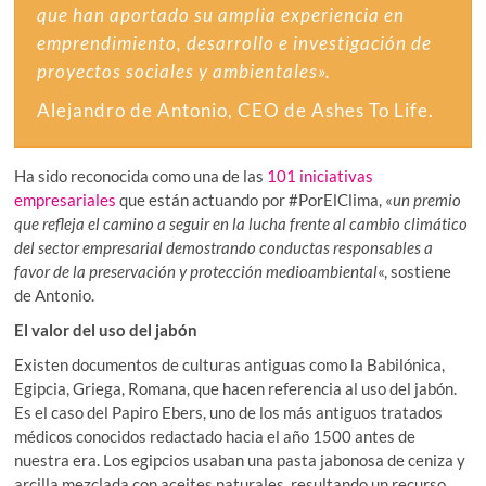
que han aportado su amplia experiencia en
emprendimiento, desarrollo e investigación de
proyectos sociales y ambientales».
Alejandro de Antonio, CEO de Ashes To Life.
Ha sido reconocida como una de las
101 iniciativas
empresariales
que están actuando por #PorElClima, «
un premio
que refleja el camino a seguir en la lucha frente al cambio climático
del sector empresarial demostrando conductas responsables a
favor de la preservación y protección medioambiental
«, sostiene
de Antonio.
El valor del uso del jabón
Existen documentos de culturas antiguas como la Babilónica,
Egipcia, Griega, Romana, que hacen referencia al uso del jabón.
Es el caso del Papiro Ebers, uno de los más antiguos tratados
médicos conocidos redactado hacia el año 1500 antes de
nuestra era. Los egipcios usaban una pasta jabonosa de ceniza y
arcilla mezclada con aceites naturales, resultando un recurso