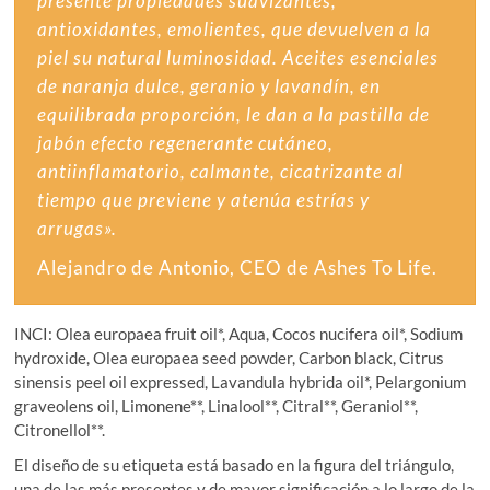
presente propiedades suavizantes,
antioxidantes, emolientes, que devuelven a la
piel su natural luminosidad. Aceites esenciales
de naranja dulce, geranio y lavandín, en
equilibrada proporción, le dan a la pastilla de
jabón efecto regenerante cutáneo,
antiinflamatorio, calmante, cicatrizante al
tiempo que previene y atenúa estrías y
arrugas».
Alejandro de Antonio, CEO de Ashes To Life.
INCI: Olea europaea fruit oil*, Aqua, Cocos nucifera oil*, Sodium
hydroxide, Olea europaea seed powder, Carbon black, Citrus
sinensis peel oil expressed, Lavandula hybrida oil*, Pelargonium
graveolens oil, Limonene**, Linalool**, Citral**, Geraniol**,
Citronellol**.
El diseño de su etiqueta está basado en la figura del triángulo,
una de las más presentes y de mayor significación a lo largo de la