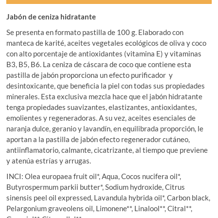
Jabón de ceniza hidratante
Se presenta en formato pastilla de 100 g. Elaborado con
manteca de karité, aceites vegetales ecológicos de oliva y coco
con alto porcentaje de antioxidantes (vitamina E) y vitaminas
B3, B5, B6. La ceniza de cáscara de coco que contiene esta
pastilla de jabón proporciona un efecto purificador y
desintoxicante, que beneficia la piel con todas sus propiedades
minerales. Esta exclusiva mezcla hace que el jabón hidratante
tenga propiedades suavizantes, elastizantes, antioxidantes,
emolientes y regeneradoras. A su vez, aceites esenciales de
naranja dulce, geranio y lavandín, en equilibrada proporción, le
aportan a la pastilla de jabón efecto regenerador cutáneo,
antiinflamatorio, calmante, cicatrizante, al tiempo que previene
y atenúa estrías y arrugas.
INCI: Olea europaea fruit oil*, Aqua, Cocos nucifera oil*,
Butyrospermum parkii butter*, Sodium hydroxide, Citrus
sinensis peel oil expressed, Lavandula hybrida oil*, Carbon black,
Pelargonium graveolens oil, Limonene**, Linalool**, Citral**,