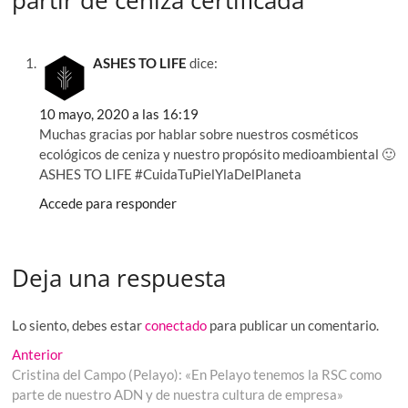
ASHES TO LIFE
dice:
10 mayo, 2020 a las 16:19
Muchas gracias por hablar sobre nuestros cosméticos
ecológicos de ceniza y nuestro propósito medioambiental 🙂
ASHES TO LIFE #CuidaTuPielYlaDelPlaneta
Accede para responder
Deja una respuesta
Lo siento, debes estar
conectado
para publicar un comentario.
Navegación
Entrada
Anterior
anterior:
Cristina del Campo (Pelayo): «En Pelayo tenemos la RSC como
de
parte de nuestro ADN y de nuestra cultura de empresa»