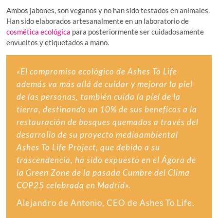
Ambos jabones, son veganos y no han sido testados en animales.
Han sido elaborados artesanalmente en un laboratorio de
cosmética ecológica
para posteriormente ser cuidadosamente
envueltos y etiquetados a mano.
«El compromiso ecológico de Ashes To Life
además va más allá de cuidar y mejorar la piel
de las personas, también cuida la piel de la
tierra, destinando un 10% de sus beneficos a la
restauración de bosques quemados a través del
desarrollo de su proyecto medioambiental
Ashes To Life Project,
que debido a su
trascendencia, ha sido expuesto en el Ágora de
la Green Zone de la pasada Cumbre del Clima
COP25 celebrada en Madrid».
Alejandro de Antonio, CEO de Ashes To Life.