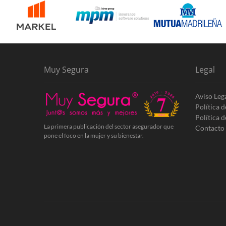
Muy Segura
Legal
Aviso Leg
Política 
Política 
La primera publicación del sector asegurador que
Contacto
pone el foco en la mujer y su bienestar.