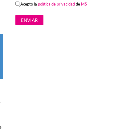
Acepto la
política de privacidad
de
M
S
a
,
e