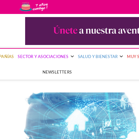
uy Segura
PRIMERA PUBLICACIÓN DEL SECTOR ASEGURADOR QUE PONE EL FOCO EN 
PAÑÍAS
SECTOR Y ASOCIACIONES
SALUD Y BIENESTAR
MUY 
NEWSLETTERS