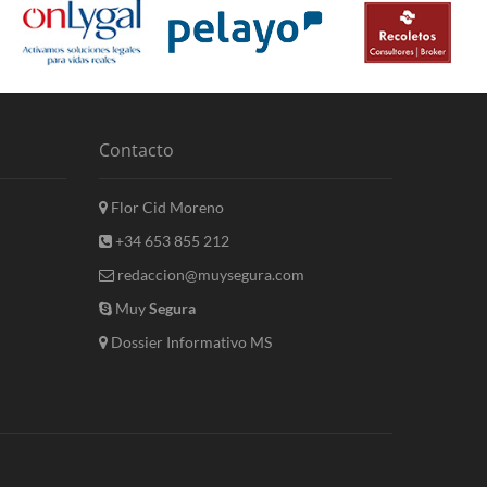
Contacto
Flor Cid Moreno
+34 653 855 212
redaccion@muysegura.com
Muy
Segura
Dossier Informativo MS