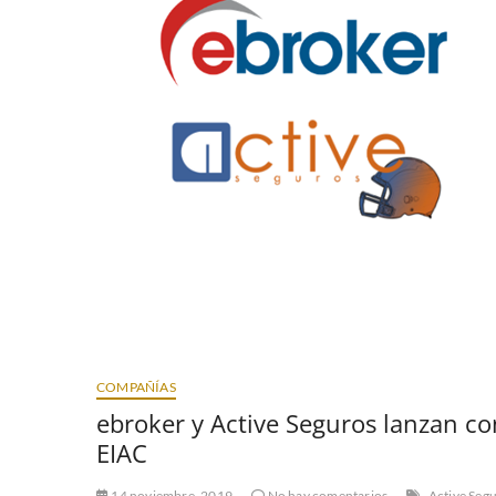
COMPAÑÍAS
ebroker y Active Seguros lanzan co
EIAC
14 noviembre, 2019
No hay comentarios
Active Seg