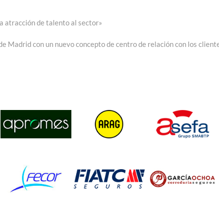
 atracción de talento al sector»
 de Madrid con un nuevo concepto de centro de relación con los client