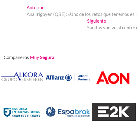
Navegación
Entrada
Anterior
anterior:
Ana Irigoyen (QBE): «Uno de los retos que tenemos es la
de
Entrada
Siguiente
entradas
siguiente:
Sanitas vuelve al centro
Compañeros
Muy
Segura