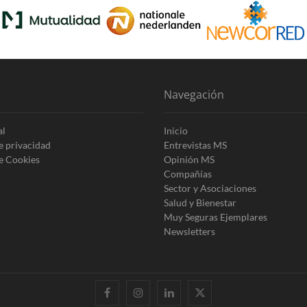
Navegación
al
Inicio
de privacidad
Entrevistas MS
de Cookies
Opinión MS
Compañías
Sector y Asociaciones
Salud y Bienestar
Muy Seguras Ejemplares
Newsletters
facebook
instagram
linkedin
twitter