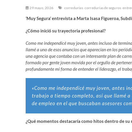
29 mayo, 2026
corredurías
corredurías de seguros
entre
‘Muy Segura’ entrevista a Marta Isasa Figueroa, Sub
¿Cómo inició su trayectoria profesional?
Como me independicé muy joven, antes incluso de terminar
llamé a uno de esos anuncios que aparecían en los periód
una agencia que contaba con un interesante plan de carrer
formado por gente joven movida por el orgullo de pertenen
profundamente mi forma de entender el liderazgo, el trabaj
«Como me independicé muy joven, antes inc
trabajo a tiempo completo, así que llamé a
de empleo en el que buscaban asesores com
¿Qué momentos destacaría como hitos dentro de su r