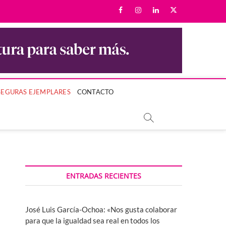
facebook
instagram
linkedin
twitter
LA MUJER Y SU BIENESTAR.
SEGURAS EJEMPLARES
CONTACTO
ENTRADAS RECIENTES
José Luis García-Ochoa: «Nos gusta colaborar
para que la igualdad sea real en todos los