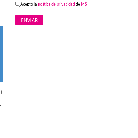
Acepto la
política de privacidad
de
M
S
st
,
e