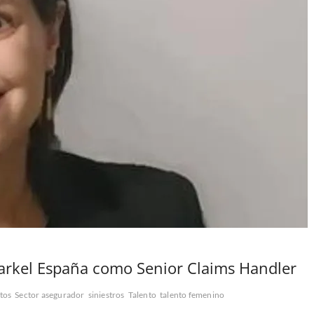
arkel España como Senior Claims Handler
tos
Sector asegurador
siniestros
Talento
talento femenino