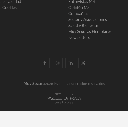
de privacidad
Entrevistas MS
de Cookies
Opinión MS
Compañías
Sector y Asociaciones
Salud y Bienestar
Muy Seguras Ejemplares
Newsletters
facebook
instagram
linkedin
twitter
Muy Segura
2026
| © Todos los derechos reservados