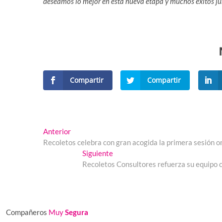
deseamos lo mejor en esta nueva etapa y muchos éxitos ju
Compartir
Compartir
Navegación
Entrada
Anterior
anterior:
Recoletos celebra con gran acogida la primera sesión onl
de
Entrada
Siguiente
entradas
siguiente:
Recoletos Consultores refuerza su equipo c
Compañeros
Muy
Segura