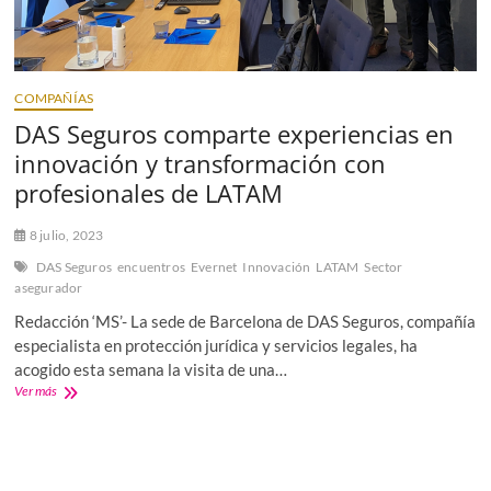
COMPAÑÍAS
DAS Seguros comparte experiencias en
innovación y transformación con
profesionales de LATAM
8 julio, 2023
DAS Seguros
encuentros
Evernet
Innovación
LATAM
Sector
asegurador
Redacción ‘MS’- La sede de Barcelona de DAS Seguros, compañía
especialista en protección jurídica y servicios legales, ha
acogido esta semana la visita de una…
DAS
Ver más
Seguros
comparte
experiencias
en
innovación