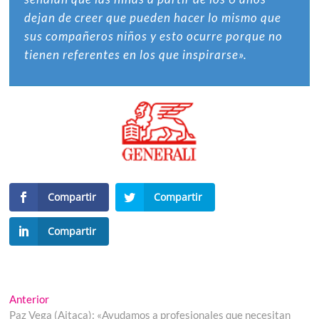
dejan de creer que pueden hacer lo mismo que
sus compañeros niños y esto ocurre porque no
tienen referentes en los que inspirarse».
Compartir
Compartir
Compartir
Navegación
Entrada
Anterior
anterior:
Paz Vega (Aitaca): «Ayudamos a profesionales que necesitan