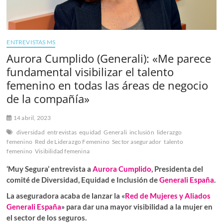
ENTREVISTAS MS
Aurora Cumplido (Generali): «Me parece
fundamental visibilizar el talento
femenino en todas las áreas de negocio
de la compañía»
14 abril, 2023
diversidad
entrevistas
equidad
Generali
inclusión
liderazgo
femenino
Red de Liderazgo Femenino
Sector asegurador
talento
femenino
Visibilidad femenina
‘Muy Segura’ entrevista a
Aurora Cumplido
, Presidenta del
comité de Diversidad, Equidad e Inclusión de
Generali España
.
La aseguradora acaba de lanzar la «
Red de Mujeres y Aliados
Generali España
» para dar una mayor visibilidad a la mujer en
el sector de los seguros.