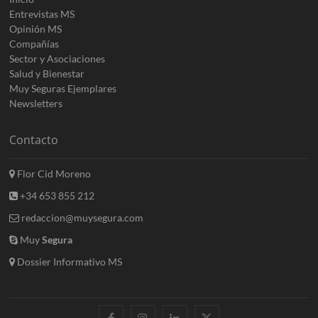
Entrevistas MS
Opinión MS
Compañías
Sector y Asociaciones
Salud y Bienestar
Muy Seguras Ejemplares
Newsletters
Contacto
Flor Cid Moreno
+34 653 855 212
redaccion@muysegura.com
Muy
Segura
Dossier Informativo MS
facebook
instagram
linkedin
twitter